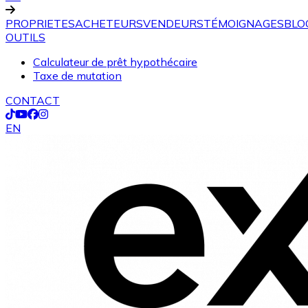
PROPRIETES
ACHETEURS
VENDEURS
TÉMOIGNAGES
BLO
OUTILS
Calculateur de prêt hypothécaire
Taxe de mutation
CONTACT
EN