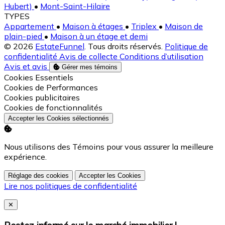
Hubert)
•
Mont-Saint-Hilaire
TYPES
Appartement
•
Maison à étages
•
Triplex
•
Maison de
plain-pied
•
Maison à un étage et demi
© 2026
EstateFunnel
. Tous droits réservés.
Politique de
confidentialité
Avis de collecte
Conditions d’utilisation
Avis et avis
Gérer mes témoins
Activer
Cookies Essentiels
Activer
Cookies de Performances
Activer
Cookies publicitaires
Activer
Cookies de fonctionnalités
Accepter les Cookies sélectionnés
Nous utilisons des Témoins pour vous assurer la meilleure
expérience.
Réglage des cookies
Accepter les Cookies
Lire nos politiques de confidentialité
Close
✕