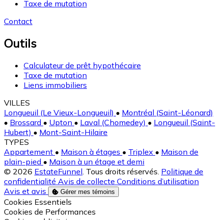
Calculateur de prêt hypothécaire
Taxe de mutation
Contact
Outils
Calculateur de prêt hypothécaire
Taxe de mutation
Liens immobiliers
VILLES
Longueuil (Le Vieux-Longueuil)
•
Montréal (Saint-Léonard)
•
Brossard
•
Upton
•
Laval (Chomedey)
•
Longueuil (Saint-
Hubert)
•
Mont-Saint-Hilaire
TYPES
Appartement
•
Maison à étages
•
Triplex
•
Maison de
plain-pied
•
Maison à un étage et demi
© 2026
EstateFunnel
. Tous droits réservés.
Politique de
confidentialité
Avis de collecte
Conditions d’utilisation
Avis et avis
Gérer mes témoins
Activer
Cookies Essentiels