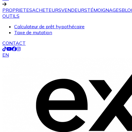
PROPRIETES
ACHETEURS
VENDEURS
TÉMOIGNAGES
BLO
OUTILS
Calculateur de prêt hypothécaire
Taxe de mutation
CONTACT
EN