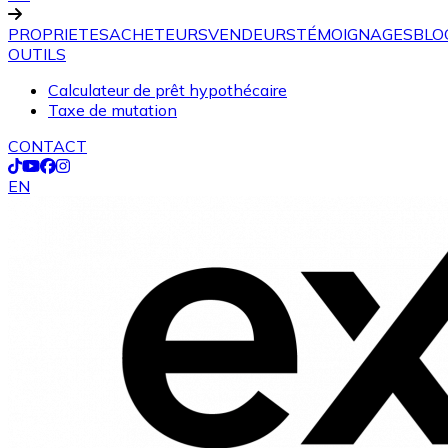
PROPRIETES
ACHETEURS
VENDEURS
TÉMOIGNAGES
BLO
OUTILS
Calculateur de prêt hypothécaire
Taxe de mutation
CONTACT
EN