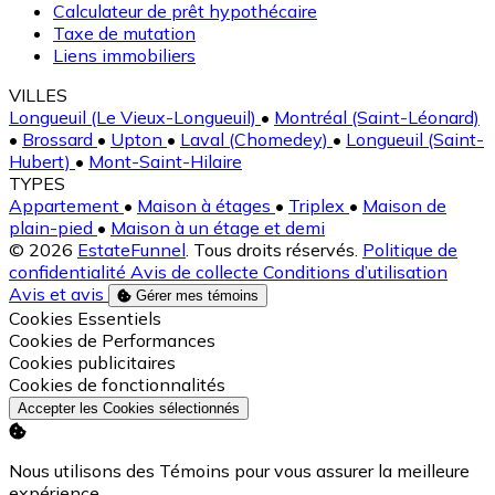
Calculateur de prêt hypothécaire
Taxe de mutation
Liens immobiliers
VILLES
Longueuil (Le Vieux-Longueuil)
•
Montréal (Saint-Léonard)
•
Brossard
•
Upton
•
Laval (Chomedey)
•
Longueuil (Saint-
Hubert)
•
Mont-Saint-Hilaire
TYPES
Appartement
•
Maison à étages
•
Triplex
•
Maison de
plain-pied
•
Maison à un étage et demi
© 2026
EstateFunnel
. Tous droits réservés.
Politique de
confidentialité
Avis de collecte
Conditions d’utilisation
Avis et avis
Gérer mes témoins
Activer
Cookies Essentiels
Activer
Cookies de Performances
Activer
Cookies publicitaires
Activer
Cookies de fonctionnalités
Accepter les Cookies sélectionnés
Nous utilisons des Témoins pour vous assurer la meilleure
expérience.