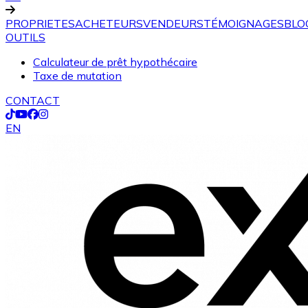
PROPRIETES
ACHETEURS
VENDEURS
TÉMOIGNAGES
BLO
OUTILS
Calculateur de prêt hypothécaire
Taxe de mutation
CONTACT
EN