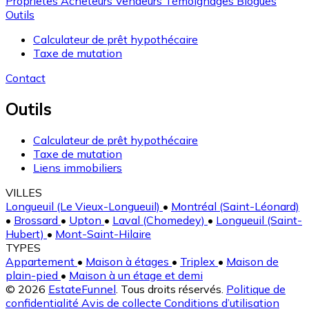
Proprietes
Acheteurs
Vendeurs
Témoignages
Blogues
Outils
Calculateur de prêt hypothécaire
Taxe de mutation
Contact
Outils
Calculateur de prêt hypothécaire
Taxe de mutation
Liens immobiliers
VILLES
Longueuil (Le Vieux-Longueuil)
•
Montréal (Saint-Léonard)
•
Brossard
•
Upton
•
Laval (Chomedey)
•
Longueuil (Saint-
Hubert)
•
Mont-Saint-Hilaire
TYPES
Appartement
•
Maison à étages
•
Triplex
•
Maison de
plain-pied
•
Maison à un étage et demi
© 2026
EstateFunnel
. Tous droits réservés.
Politique de
confidentialité
Avis de collecte
Conditions d’utilisation