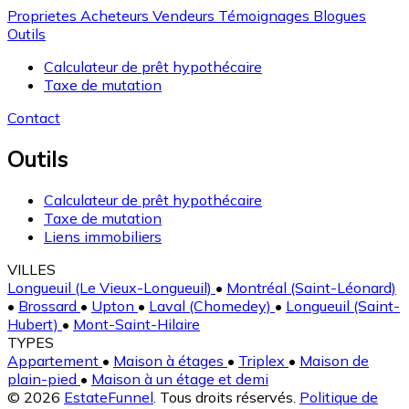
Proprietes
Acheteurs
Vendeurs
Témoignages
Blogues
Outils
Calculateur de prêt hypothécaire
Taxe de mutation
Contact
Outils
Calculateur de prêt hypothécaire
Taxe de mutation
Liens immobiliers
VILLES
Longueuil (Le Vieux-Longueuil)
•
Montréal (Saint-Léonard)
•
Brossard
•
Upton
•
Laval (Chomedey)
•
Longueuil (Saint-
Hubert)
•
Mont-Saint-Hilaire
TYPES
Appartement
•
Maison à étages
•
Triplex
•
Maison de
plain-pied
•
Maison à un étage et demi
© 2026
EstateFunnel
. Tous droits réservés.
Politique de