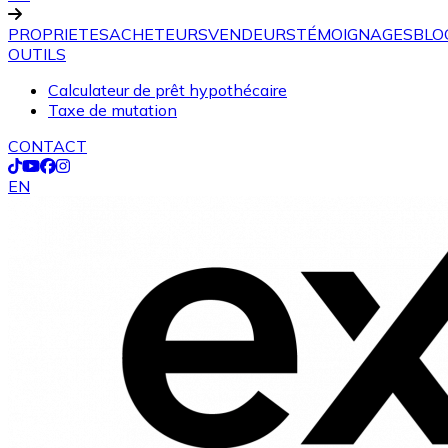
PROPRIETES
ACHETEURS
VENDEURS
TÉMOIGNAGES
BLO
OUTILS
Calculateur de prêt hypothécaire
Taxe de mutation
CONTACT
EN