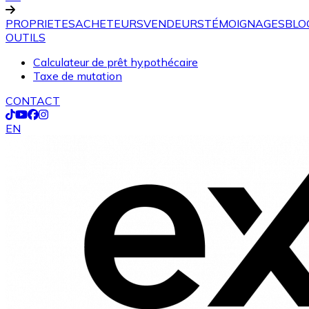
PROPRIETES
ACHETEURS
VENDEURS
TÉMOIGNAGES
BLO
OUTILS
Calculateur de prêt hypothécaire
Taxe de mutation
CONTACT
EN