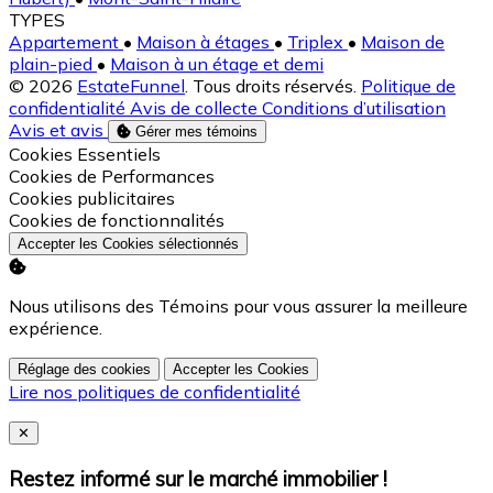
TYPES
Appartement
•
Maison à étages
•
Triplex
•
Maison de
plain-pied
•
Maison à un étage et demi
© 2026
EstateFunnel
. Tous droits réservés.
Politique de
confidentialité
Avis de collecte
Conditions d’utilisation
Avis et avis
Gérer mes témoins
Activer
Cookies Essentiels
Activer
Cookies de Performances
Activer
Cookies publicitaires
Activer
Cookies de fonctionnalités
Accepter les Cookies sélectionnés
Nous utilisons des Témoins pour vous assurer la meilleure
expérience.
Réglage des cookies
Accepter les Cookies
Lire nos politiques de confidentialité
Close
✕
Restez informé sur le marché immobilier !