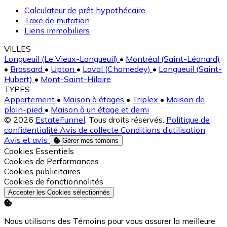
Calculateur de prêt hypothécaire
Taxe de mutation
Liens immobiliers
VILLES
Longueuil (Le Vieux-Longueuil)
•
Montréal (Saint-Léonard)
•
Brossard
•
Upton
•
Laval (Chomedey)
•
Longueuil (Saint-
Hubert)
•
Mont-Saint-Hilaire
TYPES
Appartement
•
Maison à étages
•
Triplex
•
Maison de
plain-pied
•
Maison à un étage et demi
© 2026
EstateFunnel
. Tous droits réservés.
Politique de
confidentialité
Avis de collecte
Conditions d’utilisation
Avis et avis
Gérer mes témoins
Activer
Cookies Essentiels
Activer
Cookies de Performances
Activer
Cookies publicitaires
Activer
Cookies de fonctionnalités
Accepter les Cookies sélectionnés
Nous utilisons des Témoins pour vous assurer la meilleure