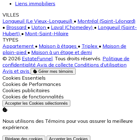
Liens immobiliers
VILLES
Longueuil (Le Vieux-Longueuil)
•
Montréal (Saint-Léonard)
•
Brossard
•
Upton
•
Laval (Chomedey)
•
Longueuil (Saint-
Hubert)
•
Mont-Saint-Hilaire
TYPES
Appartement
•
Maison à étages
•
Triplex
•
Maison de
plain-pied
•
Maison à un étage et demi
© 2026
EstateFunnel
. Tous droits réservés.
Politique de
confidentialité
Avis de collecte
Conditions d’utilisation
Avis et avis
Gérer mes témoins
Activer
Cookies Essentiels
Activer
Cookies de Performances
Activer
Cookies publicitaires
Activer
Cookies de fonctionnalités
Accepter les Cookies sélectionnés
Nous utilisons des Témoins pour vous assurer la meilleure
expérience.
Réglage des cookies
Accepter les Cookies