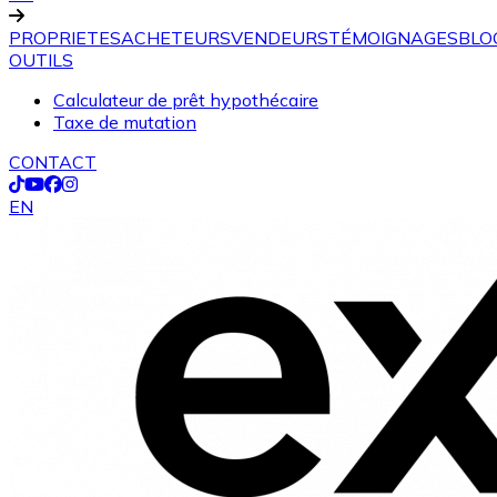
PROPRIETES
ACHETEURS
VENDEURS
TÉMOIGNAGES
BLO
OUTILS
Calculateur de prêt hypothécaire
Taxe de mutation
CONTACT
EN